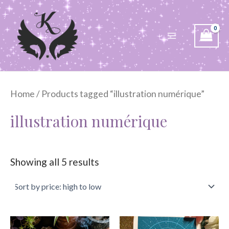
Aller
Main
au
Menu
contenu
Home
/ Products tagged “illustration numérique”
illustration numérique
Showing all 5 results