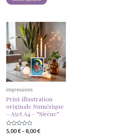
5
impressions
Print illustration
originale Numérique
– A5et A4 – “Sirène”
Rated
5,00
€
–
8,00
€
0